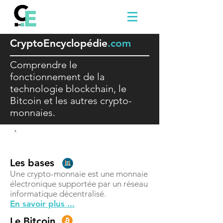
Crypto
E
ncyclopédie
.com
Comprendre le
fonctionnement de la
technologie blockchain, le
Bitcoin et les autres crypto-
monnaies.
Comprendre
Les bases
Une crypto-monnaie est une monnaie
électronique supportée par un réseau
informatique décentralisé.
En savoir plus ...
Le Bitcoin