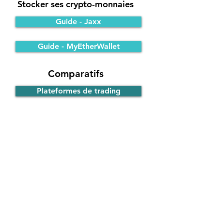
Stocker ses crypto-monnaies
Guide - Jaxx
Guide - MyEtherWallet
Comparatifs
Plateformes de trading
Portefeuilles Bitcoin
Participer à une ICO
Principe de fonctionnement
Guide - ICO d'EOS