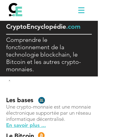
Crypto
E
ncyclopédie
.com
Comprendre le
fonctionnement de la
technologie blockchain, le
Bitcoin et les autres crypto-
monnaies.
Comprendre
Les bases
Une crypto-monnaie est une monnaie
électronique supportée par un réseau
informatique décentralisé.
En savoir plus ...
Le Bitcoin