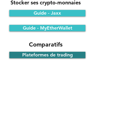
Stocker ses crypto-monnaies
Guide - Jaxx
Guide - MyEtherWallet
Comparatifs
Plateformes de trading
Portefeuilles Bitcoin
Participer à une ICO
Principe de fonctionnement
Guide - ICO d'EOS