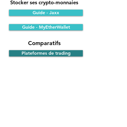
Stocker ses crypto-monnaies
Guide - Jaxx
Guide - MyEtherWallet
Comparatifs
Plateformes de trading
Portefeuilles Bitcoin
Participer à une ICO
Principe de fonctionnement
Guide - ICO d'EOS