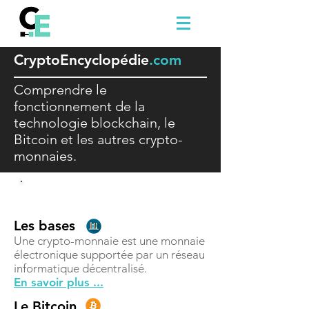
Crypto
E
ncyclopédie
.com
Comprendre le
fonctionnement de la
technologie blockchain, le
Bitcoin et les autres crypto-
monnaies.
Comprendre
Les bases
Une crypto-monnaie est une monnaie
électronique supportée par un réseau
informatique décentralisé.
En savoir plus ...
Le Bitcoin