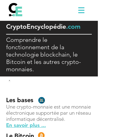
Crypto
E
ncyclopédie
.com
Comprendre le
fonctionnement de la
technologie blockchain, le
Bitcoin et les autres crypto-
monnaies.
Comprendre
Les bases
Une crypto-monnaie est une monnaie
électronique supportée par un réseau
informatique décentralisé.
En savoir plus ...
Le Bitcoin