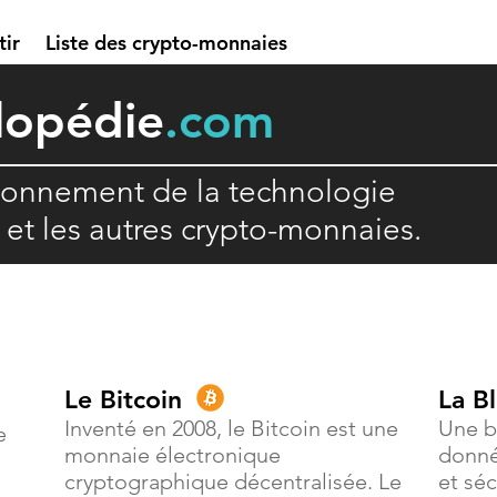
tir
Liste des crypto-monnaies
lopédie
.com
ionnement de la technologie
n et les autres crypto-monnaies.
Le Bitcoin
La B
Inventé en 2008, le Bitcoin est une
Une b
e
monnaie électronique
donné
cryptographique décentralisée. Le
et séc