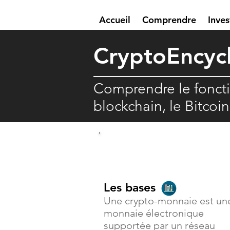
Accueil
Comprendre
Inves
Crypto
E
ncyc
Comprendre le fonct
blockchain, le Bitcoi
Comprendre
Les bases
Une crypto-monnaie est un
monnaie électronique
supportée par un réseau