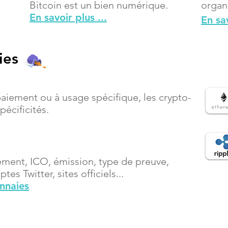
Bitcoin est un bien numérique.
organ
En savoir plus ...
En sav
ies
paiement ou à usage spécifique, les crypto-
écificités.
ement, ICO, émission, type de preuve,
es Twitter, sites officiels...
onnaies