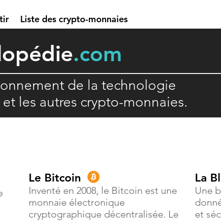
tir
Liste des crypto-monnaies
lopédie
.com
ionnement de la technologie
n et les autres crypto-monnaies.
Le Bitcoin
La B
Inventé en 2008, le Bitcoin est une
Une b
e
monnaie électronique
donné
cryptographique décentralisée. Le
et séc