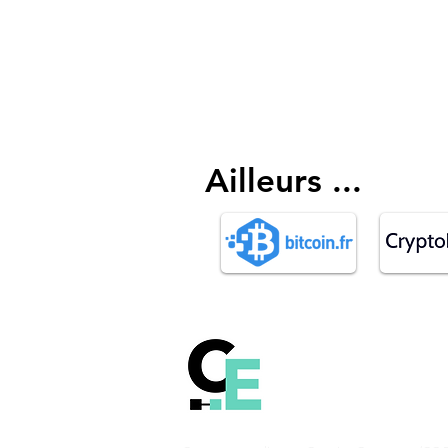
Ailleurs ...
Comprendre le fonct
la technologie Blockch
Bitcoin et les autres c
monnaies.