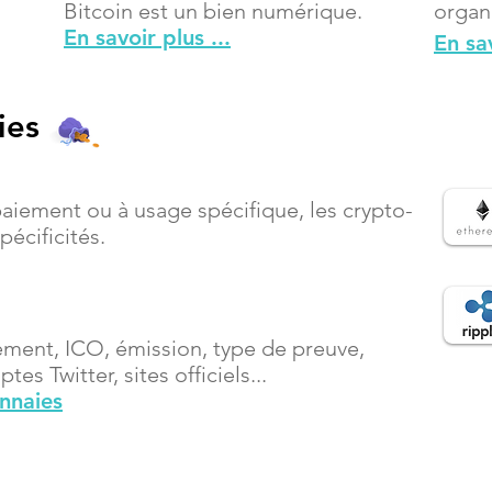
Bitcoin est un bien numérique.
organ
En savoir plus ...
En sav
ies
paiement ou à usage spécifique, les crypto-
écificités.
ement, ICO, émission, type de preuve,
es Twitter, sites officiels...
onnaies