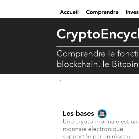
Accueil
Comprendre
Inves
Crypto
E
ncyc
Comprendre le fonct
blockchain, le Bitcoi
Comprendre
Les bases
Une crypto-monnaie est un
monnaie électronique
supportée par un réseau