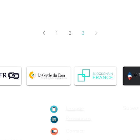
1
2
3
ionnement de
Suivez
Lexique
ain, le
Ressources
rypto-
Contact