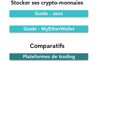
Stocker ses crypto-monnaies
Guide - Jaxx
Guide - MyEtherWallet
Comparatifs
Plateformes de trading
Portefeuilles Bitcoin
Participer à une ICO
Principe de fonctionnement
Guide - ICO d'EOS