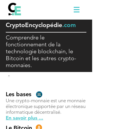
Crypto
E
ncyclopédie
.com
Comprendre le
fonctionnement de la
technologie blockchain, le
Bitcoin et les autres crypto-
monnaies.
Comprendre
Les bases
Une crypto-monnaie est une monnaie
électronique supportée par un réseau
informatique décentralisé.
En savoir plus ...
Le Bitcoin